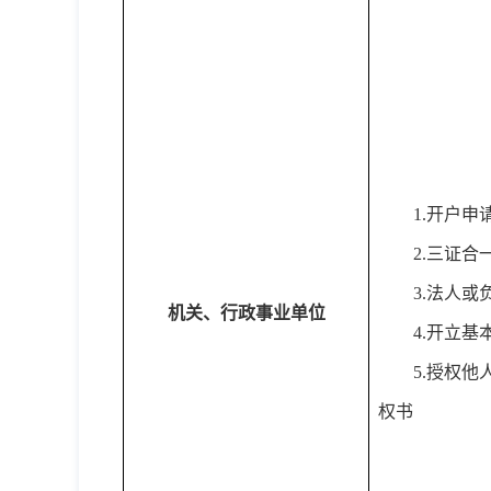
1.开户申
2.三证
3.法人
机关、行政事业单位
4.开立基
5.授权
权书