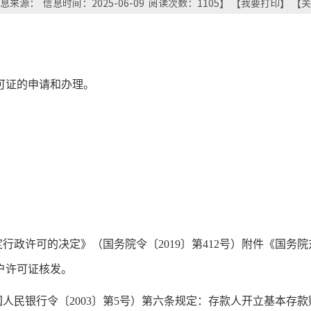
息来源： 信息时间：2025-06-09 阅读次数：
1105
】 【
我要打印
】 【
关
可证的申请和办理。
定行政许可的决定》（国务院令〔2019〕第412号）附件《国
户许可证核发。
国人民银行令〔2003〕第5号）第六条规定：存款人开立基本存