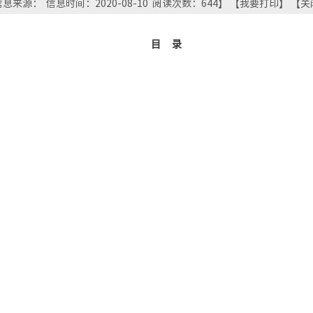
息来源： 信息时间：2020-08-10 阅读次数：
644
】 【
我要打印
】 【
关
目
录