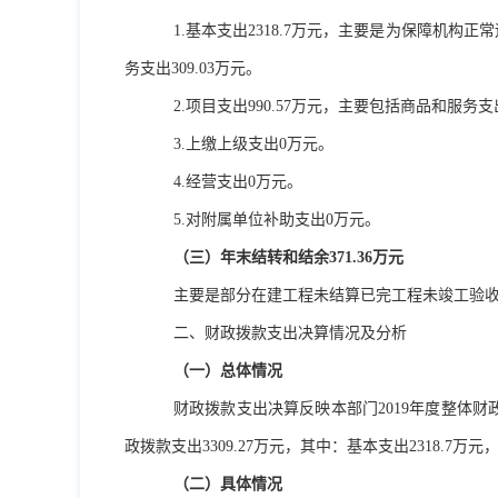
1.
基本支出
2318.7
万元，主要是为保障机构正常
务支出
309.03
万元。
2.
项目支出
990.57
万元，主要包括商品和服务支
3.
上缴上级支出
0
万元。
4.
经营支出
0
万元。
5.
对附属单位补助支出
0
万元。
（三）年末结转和结余
371.36
万元
主要是部分在建工程未结算已完工程未竣工验
二、财政拨款支出决算情况及分析
（一）总体情况
财政拨款支出决算反映本部门
2019
年度整体财
政拨款支出
3309.27
万元，其中：基本支出
2318.7
万元
（二）具体情况