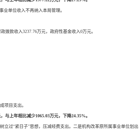
事业单位收入不再纳入本局管理。
财政拨款收入
3237.76
万元，政府性基金收入
0
万元。
成项目支出。
元，与上年相比减少
1065.03
万元，下降
24.35%
。
树立过“紧日子”思想，压减经费支出。二是机构改革原所属事业单位划