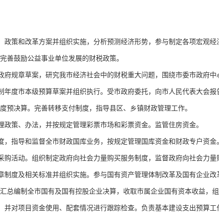
、政策和改革方案并组织实施，分析预测经济形势，参与制定各项宏观经
完善鼓励公益事业单位发展的财税政策。
政府规章草案，研究我市经济社会中的财税重大问题，围绕市委市政府中
制年度市本级预算草案并组织执行。受市政府委托，向市人民代表大会报
度预决算。完善转移支付制度，指导县区、乡镇财政管理工作。
理政策、办法，并按规定管理彩票市场和彩票资金。监管住房资金。
度，指导和监督全市财政国库业务，按规定管理国库资金和财政专户资金
采购活动。组织制定政府向社会力量购买服务制度，监督政府向社会力量
章制度及相关标准并组织实施。参与国有资产管理体制改革及国有企业改
汇总编制全市国有及国有控股企业决算，收取市属企业国有资本收益，组
，并对项目资金使用、配套情况进行跟踪检查。负责基本建设支出预算工