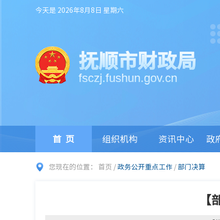
今天是 2026年8月8日 星期六
抚顺市财政局
fsczj.fushun.gov.cn
首页
组织机构
资讯中心
政
您现在的位置：
首页
/
政务公开重点工作
/
部门决算
【