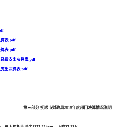
df
表.pdf
表.pdf
费支出决算表.pdf
出决算表.pdf
第三部分 抚顺市财政局
2019
年度部门决算情况说明
元，与上年相比减少
1377.22
万元，下降
27.23%
。