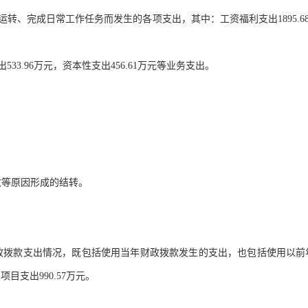
运转、完成日常工作任务而发生的各项支出，其中：工资福利支出
1895.6
出
533.96
万元，资本性支出
456.61
万元等业务支出。
收等原因形成的结转。
政拨款支出情况，既包括使用当年财政拨款发生的支出，也包括使用以前
，项目支出
990.57
万元。