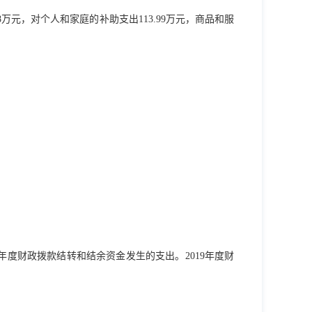
8
万元，对个人和家庭的补助支出
113.99
万元，商品和服
年度财政拨款结转和结余资金发生的支出。
2019
年度财