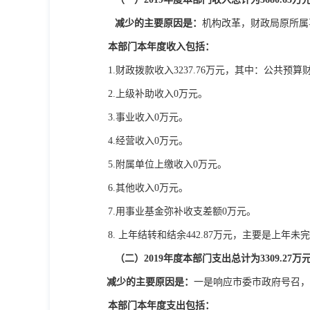
减少的主要原因是：
机构改革，财政局原所属
本部门本年度收入包括：
1.
财政拨款收入
3237.76
万元，其中：公共预算
2.
上级补助收入
0
万元。
3.
事业收入
0
万元。
4.
经营收入
0
万元。
5.
附属单位上缴收入
0
万元。
6.
其他收入
0
万元。
7.
用事业基金弥补收支差额
0
万元。
8.
上年结转和结余
442.87
万元，主要是上年未完
（二）
2019
年度本部门支出总计为
3309.27
万
减少的主要原因是：
一是响应市委市政府号召，
本部门本年度支出包括：