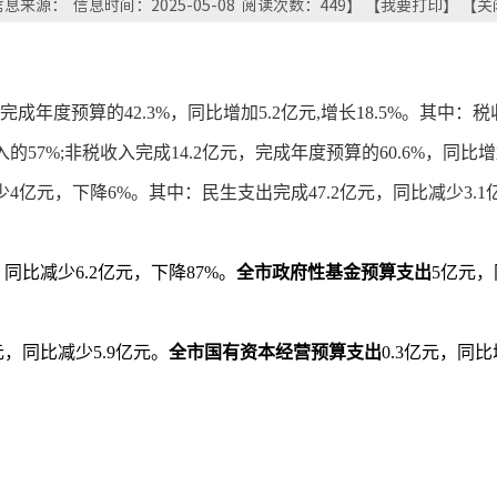
息来源： 信息时间：2025-05-08 阅读次数：
449
】 【
我要打印
】 【
关
完成年度预算的
42.3
%，同比增加
5.2
亿元
,增长
18.5%
。其中
：
税
入的
57
%;非税
收入完成
14.2
亿元
，完成年度预算的
60.6%
，同比增
少
4
亿元，下降
6
%。其中：民生支出完成
47.2
亿元，同比减少
3.1
，
同比
减少
6.2
亿元
，
下降
87%。
全市
政府性
基金
预算支出
5
亿元
，
元
，
同比减少
5.9亿元。
全市
国有资本经营
预算
支出
0.3
亿元
，
同比