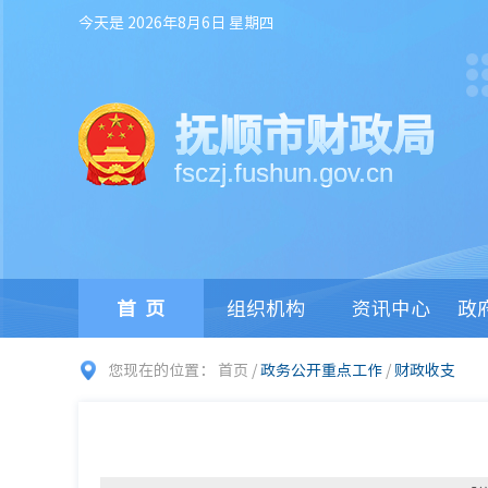
今天是 2026年8月6日 星期四
抚顺市财政局
fsczj.fushun.gov.cn
首页
组织机构
资讯中心
政
您现在的位置：
首页
/
政务公开重点工作
/
财政收支