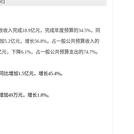
闭
】
收收入完成
18.9
亿元，完成年度预算的
34.5
%，同
加
5.2
亿元，增长
56.8
%，
占一般
公共预算
收入
的
亿元，下降
6.1
%，占一般公共预算支出的
74.7
%。
同比增加
1.5亿元
，
增长
45.4%。
增加
49万元，增长1.8
%
。